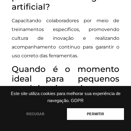
artificial?
Capacitando colaboradores por meio de
treinamentos específicos, promovendo
cultura de inovação e realizando
acompanhamento contínuo para garantir o
uso correto das ferramentas.
Quando é o momento
ideal para pequenos
negócios investirem em
Este site utiliza cookies para melhorar sua experiência de
IA?
navegação.
GDPR
Quando existe clareza sobre objetivos,
RECUSAR
PERMITIR
disponibilidade de dados relevantes e
capacidade de investir em soluções