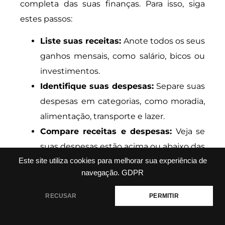
completa das suas finanças. Para isso, siga
estes passos:
Liste suas receitas:
Anote todos os seus
ganhos mensais, como salário, bicos ou
investimentos.
Identifique suas despesas:
Separe suas
despesas em categorias, como moradia,
alimentação, transporte e lazer.
Compare receitas e despesas:
Veja se
suas despesas estão acima ou abaixo das
Este site utiliza cookies para melhorar sua experiência de
receitas. Isso te dará uma ideia clara da
navegação.
GDPR
sua situação financeira.
Ajuste onde necessário:
Se suas
RECUSAR
PERMITIR
despesas estão altas, pense em onde
pode cortar. Isso pode ser em jantares