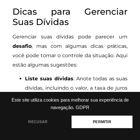
Dicas para Gerenciar
Suas Dívidas
Gerenciar suas dívidas pode parecer um
desafio
, mas com algumas dicas práticas,
você pode tomar o controle da situação. Aqui
estão algumas sugestões:
Liste suas dívidas
: Anote todas as suas
dívidas, incluindo o valor, a taxa de juros
e a data de vencimento.
Este site utiliza cookies para melhorar sua experiência de
Priorize pagamentos
: Foque nas dívidas
navegação.
GDPR
com juros mais altos primeiro. Isso pode
RECUSAR
PERMITIR
ajudar a economizar dinheiro a longo
prazo.