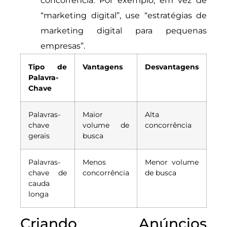
concorrência. Por exemplo, em vez de
“marketing digital”, use “estratégias de
marketing digital para pequenas
empresas”.
Tipo de
Vantagens
Desvantagens
Palavra-
Chave
Palavras-
Maior
Alta
chave
volume de
concorrência
gerais
busca
Palavras-
Menos
Menor volume
chave de
concorrência
de busca
cauda
longa
Criando Anúncios