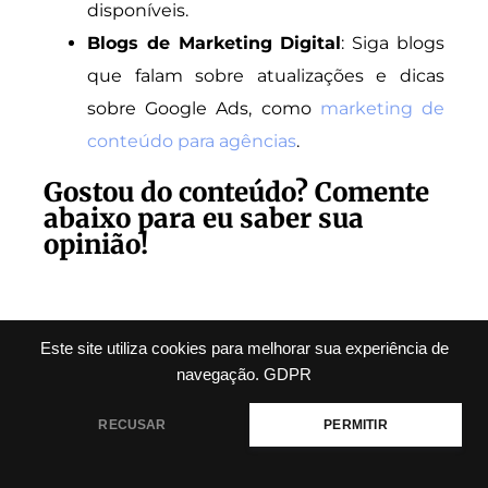
disponíveis.
Blogs de Marketing Digital
: Siga blogs
que falam sobre atualizações e dicas
sobre Google Ads, como
marketing de
conteúdo para agências
.
Gostou do conteúdo? Comente
abaixo para eu saber sua
opinião!
Este site utiliza cookies para melhorar sua experiência de
navegação.
GDPR
Talvez Você Goste Também
Dessas Matérias...
RECUSAR
PERMITIR
Erros comuns ao usar
automação integrada ao CRM e