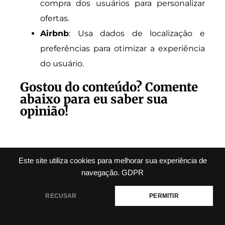
compra dos usuários para personalizar
ofertas.
Airbnb
: Usa dados de localização e
preferências para otimizar a experiência
do usuário.
Gostou do conteúdo? Comente
abaixo para eu saber sua
opinião!
Este site utiliza cookies para melhorar sua experiência de
Talvez Você Goste Também
navegação.
GDPR
Dessas Matérias...
RECUSAR
PERMITIR
Erros comuns ao usar
automação integrada ao CRM e