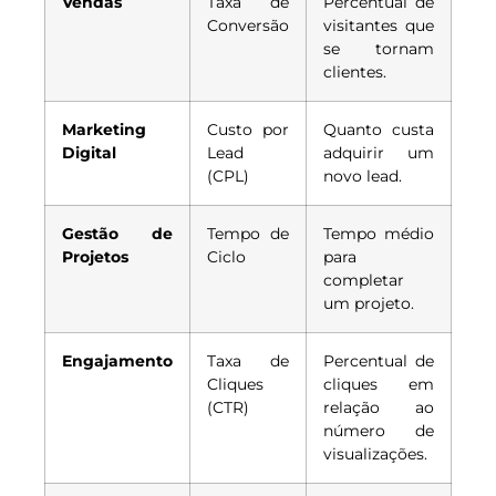
Vendas
Taxa de
Percentual de
Conversão
visitantes que
se tornam
clientes.
Marketing
Custo por
Quanto custa
Digital
Lead
adquirir um
(CPL)
novo lead.
Gestão de
Tempo de
Tempo médio
Projetos
Ciclo
para
completar
um projeto.
Engajamento
Taxa de
Percentual de
Cliques
cliques em
(CTR)
relação ao
número de
visualizações.