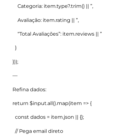
Categoria: item.type?.trim() || ”,
Avaliação: item.rating || ”,
“Total Avaliações”: item.reviews || ”
}
}));
—
Refina dados:
return $input.all().map(item => {
const dados = item.json || {};
// Pega email direto