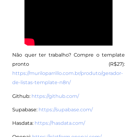
Não quer ter trabalho? Compre o template
pronto (R$27):
https://muriloparrillo.com.br/produto/gerador-
de-listas-template-n8n/
Github:
https://github.com/
Supabase:
https://supabase.com/
Hasdata:
https://hasdata.com/
Openai:
https://platform.openai.com/