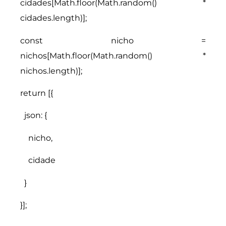
cidades[Math.floor(Math.random() *
cidades.length)];
const nicho =
nichos[Math.floor(Math.random() *
nichos.length)];
return [{
json: {
nicho,
cidade
}
}];