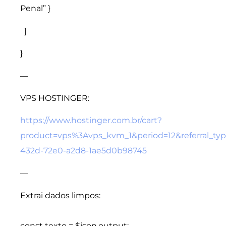
Penal” }
]
}
—
VPS HOSTINGER:
https://www.hostinger.com.br/cart?
product=vps%3Avps_kvm_1&period=12&referral_ty
432d-72e0-a2d8-1ae5d0b98745
—
Extrai dados limpos:
const texto = $json.output;