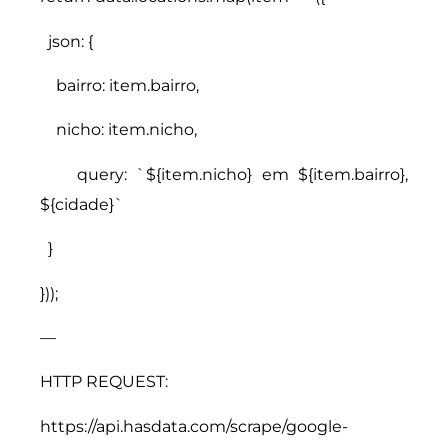
json: {
bairro: item.bairro,
nicho: item.nicho,
query: `${item.nicho} em ${item.bairro},
${cidade}`
}
}));
—
HTTP REQUEST:
https://api.hasdata.com/scrape/google-