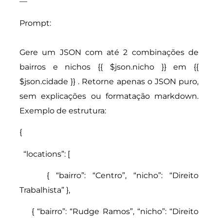
—
Prompt:
Gere um JSON com até 2 combinações de
bairros e nichos {{ $json.nicho }} em {{
$json.cidade }} . Retorne apenas o JSON puro,
sem explicações ou formatação markdown.
Exemplo de estrutura:
{
“locations”: [
{ “bairro”: “Centro”, “nicho”: “Direito
Trabalhista” },
{ “bairro”: “Rudge Ramos”, “nicho”: “Direito