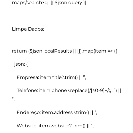
maps/search?q={{ $json.query }}
—
Limpa Dados:
return ($json.localResults || []).map(item => ({
json: {
Empresa: item.title?.trim() || ”,
Telefone: item.phone?.replace(/[^0-9]+/g, ”) ||
”,
Endereço: item.address?.trim() || ”,
Website: item.website?.trim() || ”,