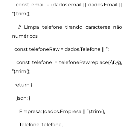
const email = (dados.email || dados.Email ||
”).trim();
// Limpa telefone tirando caracteres não
numéricos
const telefoneRaw = dados.Telefone || ”;
const telefone = telefoneRaw.replace(/\D/g,
”).trim();
return {
json: {
Empresa: (dados.Empresa || ”).trim(),
Telefone: telefone,