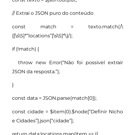
// Extrai o JSON puro do conteúdo
const match = texto.match(/\
{[\s\S]*”locations”[\s\S]*\}/);
if (!match) {
throw new Error(“Não foi possível extrair
JSON da resposta.”);
}
const data = JSON.parse(match[0]);
const cidade = $item(0).$node[“Definir Nicho
e Cidades”].json[“cidade”];
return data.locations.map(item => ({