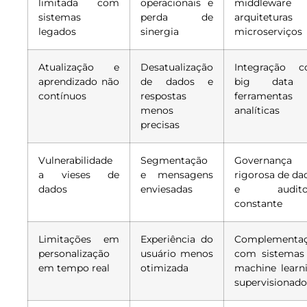
limitada com
operacionais e
middleware
sistemas
perda de
arquiteturas
legados
sinergia
microserviços
Atualização e
Desatualização
Integração 
aprendizado não
de dados e
big data
contínuos
respostas
ferramentas
menos
analíticas
precisas
Vulnerabilidade
Segmentação
Governança
a vieses de
e mensagens
rigorosa de da
dados
enviesadas
e auditor
constante
Limitações em
Experiência do
Complementa
personalização
usuário menos
com sistemas
em tempo real
otimizada
machine learn
supervisionado