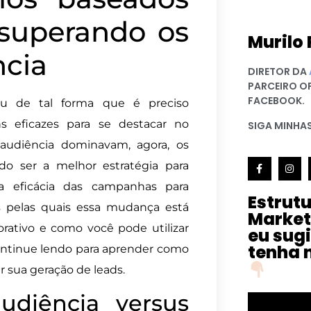
superando os
Murilo 
cia
DIRETOR DA
PARCEIRO O
FACEBOOK.
uiu de tal forma que é preciso
 eficazes para se destacar no
SIGA MINHAS
udiência dominavam, agora, os
o ser a melhor estratégia para
 a eficácia das campanhas para
Estrut
es pelas quais essa mudança está
Market
rativo e como você pode utilizar
eu sug
tenha 
ontinue lendo para aprender como
r sua geração de leads.
diência versus