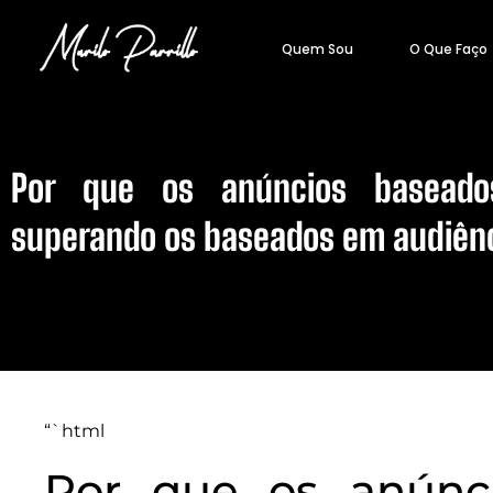
Quem Sou
O Que Faço
Por que os anúncios baseado
superando os baseados em audiên
“`html
Por que os anúnc