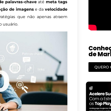
de palavras-chave
até
meta tags
ação de imagens
e da
velocidade
tratégias que não apenas atraem
 usuário.
Conheç
de Mark
QUERO 