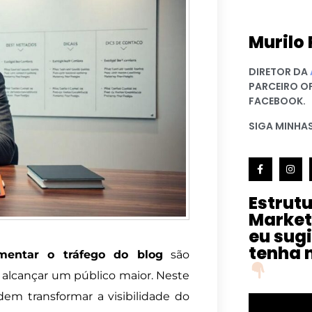
Murilo 
DIRETOR DA
PARCEIRO O
FACEBOOK.
SIGA MINHAS
Estrut
Market
eu sug
tenha 
mentar o tráfego do blog
são
e alcançar um público maior. Neste
dem transformar a visibilidade do