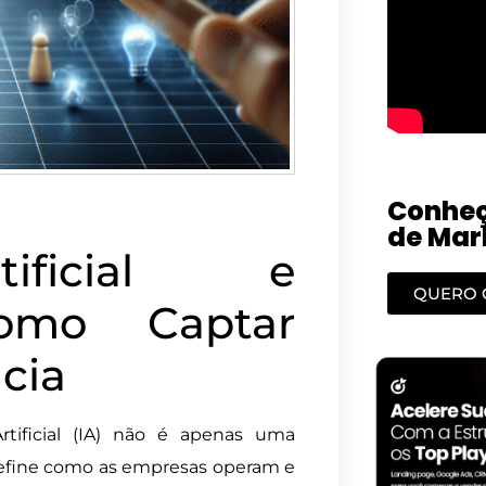
Conheç
de Mark
tificial e
QUERO 
Como Captar
cia
rtificial (IA) não é apenas uma
define como as empresas operam e