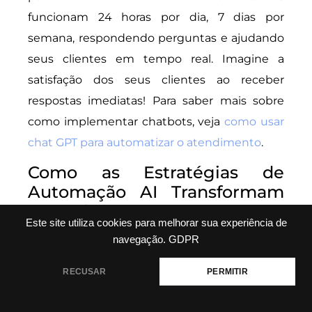
funcionam 24 horas por dia, 7 dias por
semana, respondendo perguntas e ajudando
seus clientes em tempo real. Imagine a
satisfação dos seus clientes ao receber
respostas imediatas! Para saber mais sobre
como implementar chatbots, veja
como usar
chat GPT para automatizar o atendimento
.
Como as Estratégias de
Automação AI Transformam
Negócios
Este site utiliza cookies para melhorar sua experiência de
navegação.
GDPR
A automação com inteligência artificial não é
apenas uma tendência; é uma revolução.
RECUSAR
PERMITIR
Vamos ver como isso pode impactar seu
negócio: