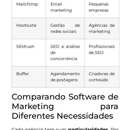
Mailchimp
Email
Pequenas
marketing
empresas
Hootsuite
Gestão de
Agências de
redes sociais
marketing
SEMrush
SEO e análise
Profissionais
de
de SEO
concorrência
Buffer
Agendamento
Criadores de
de postagens
conteúdo
Comparando Software de
Marketing para
Diferentes Necessidades
Cada agência tem suas
particularidades
. Por