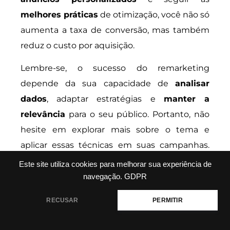
melhores práticas
de otimização, você não só
aumenta a taxa de conversão, mas também
reduz o custo por aquisição.
Lembre-se, o sucesso do remarketing
depende da sua capacidade de
analisar
dados
, adaptar estratégias e
manter a
relevância
para o seu público. Portanto, não
hesite em explorar mais sobre o tema e
aplicar essas técnicas em suas campanhas.
Para mais insights e dicas valiosas,
Este site utiliza cookies para melhorar sua experiência de
convidamos você a visitar
navegação.
GDPR
muriloparrillo.com.br
e continuar sua jornada
RECUSAR
PERMITIR
de aprendizado!