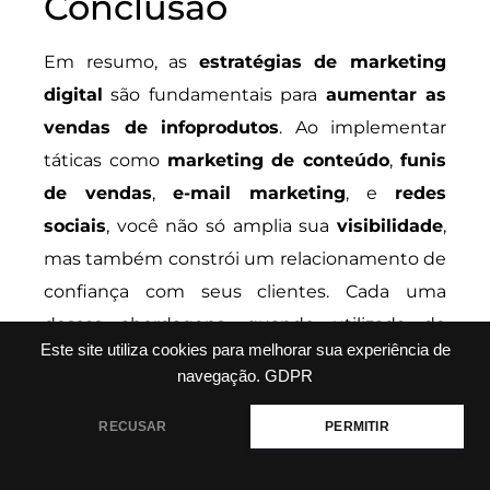
Conclusão
Em resumo, as
estratégias de marketing
digital
são fundamentais para
aumentar as
vendas de infoprodutos
. Ao implementar
táticas como
marketing de conteúdo
,
funis
de vendas
,
e-mail marketing
, e
redes
sociais
, você não só amplia sua
visibilidade
,
mas também constrói um relacionamento de
confiança com seus clientes. Cada uma
dessas abordagens, quando utilizada de
Este site utiliza cookies para melhorar sua experiência de
forma eficaz, pode transformar seu negócio e
navegação.
GDPR
elevar suas vendas a um novo patamar.
RECUSAR
PERMITIR
Lembre-se, o sucesso no marketing digital
não acontece da noite para o dia. É um