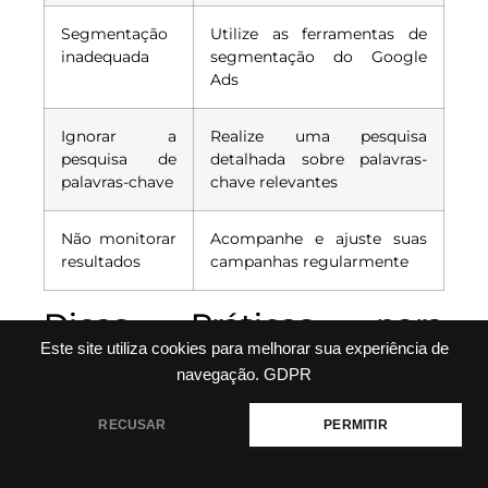
Segmentação
Utilize as ferramentas de
inadequada
segmentação do Google
Ads
Ignorar a
Realize uma pesquisa
pesquisa de
detalhada sobre palavras-
palavras-chave
chave relevantes
Não monitorar
Acompanhe e ajuste suas
resultados
campanhas regularmente
Dicas Práticas para
Este site utiliza cookies para melhorar sua experiência de
Aumentar a Eficácia
navegação.
GDPR
Para aumentar a eficácia das suas campanhas
RECUSAR
PERMITIR
no Google Ads, é essencial
aplicar algumas
práticas
recomendadas. Uma delas é
testar