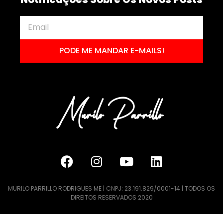
PODE ME MANDAR E-MAILS!
MURILO PARRILLO RODRIGUES ME | CNPJ: 23.191.829/0001-14 | TODOS OS
DIREITOS RESERVADOS 2020