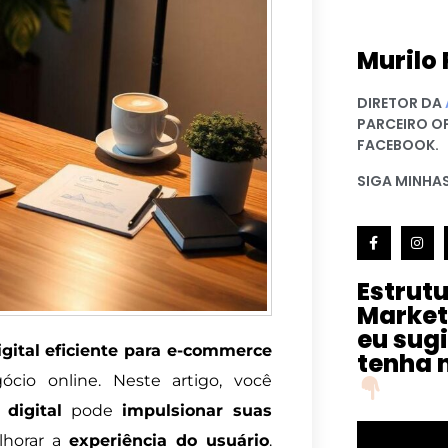
Murilo 
DIRETOR DA
PARCEIRO O
FACEBOOK.
SIGA MINHAS
Estrut
Market
eu sug
igital eficiente para e-commerce
tenha 
cio online. Neste artigo, você
digital
pode
impulsionar suas
horar a
experiência do usuário
.