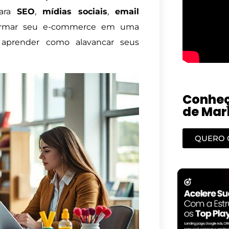
para
SEO
,
mídias sociais
,
email
formar seu e-commerce em uma
a aprender como alavancar seus
Conheç
de Mark
QUERO 