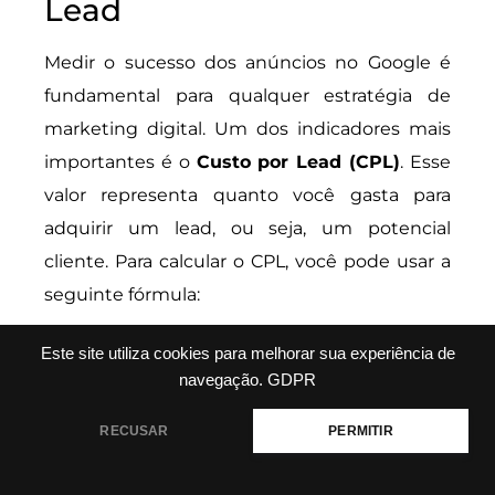
Lead
Medir o sucesso dos anúncios no Google é
fundamental para qualquer estratégia de
marketing digital. Um dos indicadores mais
importantes é o
Custo por Lead (CPL)
. Esse
valor representa quanto você gasta para
adquirir um lead, ou seja, um potencial
cliente. Para calcular o CPL, você pode usar a
seguinte fórmula:
[ \text{CPL} = \frac{\text{Total gasto em
Este site utiliza cookies para melhorar sua experiência de
anúncios}}{\text{Número de leads gerados}} ]
navegação.
GDPR
Por exemplo, se você gastou R$ 1.000 em
RECUSAR
PERMITIR
anúncios e gerou 100 leads, seu CPL seria de
R$ 10. Isso significa que, em média, você