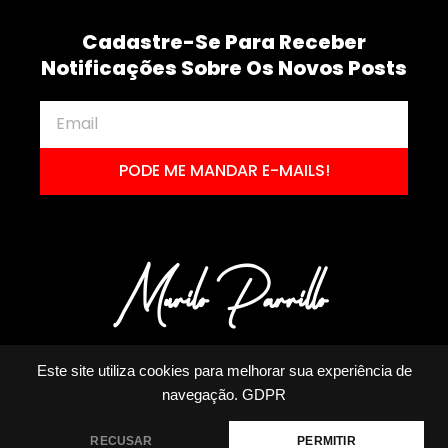
Cadastre-Se Para Receber
Notificações Sobre Os Novos Posts
PODE ME MANDAR E-MAILS!
Este site utiliza cookies para melhorar sua experiência de
navegação.
GDPR
RECUSAR
PERMITIR
MURILO PARRILLO RODRIGUES ME | CNPJ: 23.191.829/0001-14 | TODOS OS