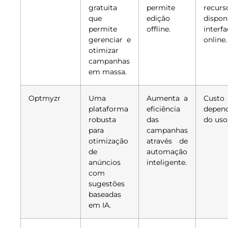
gratuita
permite
recurs
que
edição
dispon
permite
offline.
interf
gerenciar e
online.
otimizar
campanhas
em massa.
Optmyzr
Uma
Aumenta a
Custo 
plataforma
eficiência
depen
robusta
das
do uso
para
campanhas
otimização
através de
de
automação
anúncios
inteligente.
com
sugestões
baseadas
em IA.