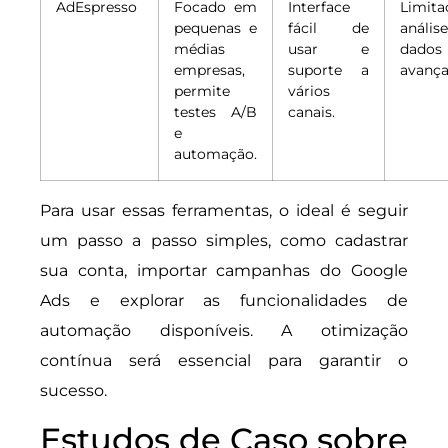
AdEspresso
Focado em
Interface
Limit
pequenas e
fácil de
anál
médias
usar e
dado
empresas,
suporte a
avança
permite
vários
testes A/B
canais.
e
automação.
Para usar essas ferramentas, o ideal é seguir
um passo a passo simples, como cadastrar
sua conta, importar campanhas do Google
Ads e explorar as funcionalidades de
automação disponíveis. A otimização
contínua será essencial para garantir o
sucesso.
Estudos de Caso sobre