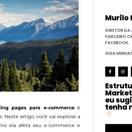
Murilo 
DIRETOR DA
PARCEIRO O
FACEBOOK.
SIGA MINHAS
Estrut
Market
eu sug
tenha 
ding pages para e-commerce
é
 Neste artigo, você vai explorar a
omo ela afeta seu e-commerce e