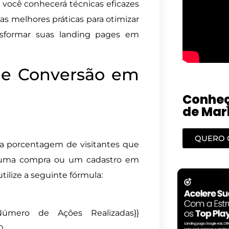
, você conhecerá técnicas eficazes
as melhores práticas para otimizar
ansformar suas landing pages em
de Conversão em
Conheç
de Mark
QUERO 
a porcentagem de visitantes que
o uma compra ou um cadastro em
tilize a seguinte fórmula:
t{Número de Ações Realizadas}}
0