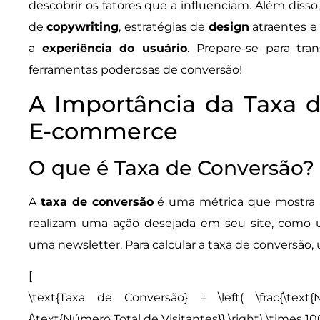
descobrir os fatores que a influenciam. Além disso
de
copywriting
, estratégias de
design
atraentes e 
a
experiência do usuário
. Prepare-se para tr
ferramentas poderosas de conversão!
A Importância da Taxa 
E-commerce
O que é Taxa de Conversão?
A
taxa de conversão
é uma métrica que mostra 
realizam uma ação desejada em seu site, com
uma newsletter. Para calcular a taxa de conversão, u
[
\text{Taxa de Conversão} = \left( \frac{\tex
{\text{Número Total de Visitantes}} \right) \times 10