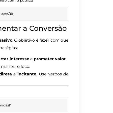
nte com o público
preensão
mentar a Conversão
uasivo
. O objetivo é fazer com que
ratégias:
rtar interesse
e
prometer valor
.
e manter o foco.
direta
e
incitante
. Use verbos de
ndas!”