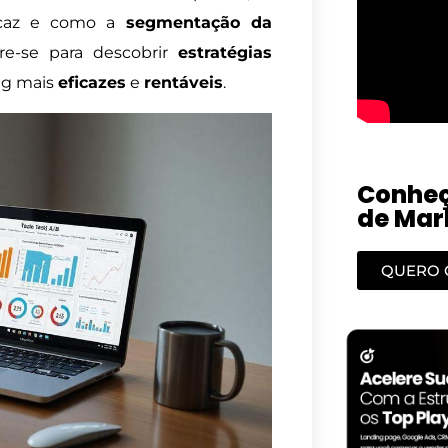
caz e como a
segmentação da
re-se para descobrir
estratégias
ng mais
eficazes
e
rentáveis
.
Conheç
de Mark
QUERO 