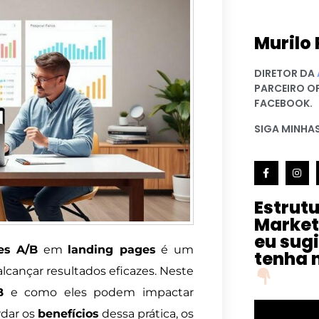
Murilo 
DIRETOR DA
PARCEIRO O
FACEBOOK.
SIGA MINHAS
Estrut
Market
eu sug
es A/B
em
landing pages
é um
tenha 
lcançar resultados eficazes. Neste
B
e como eles podem impactar
rdar os
benefícios
dessa prática, os