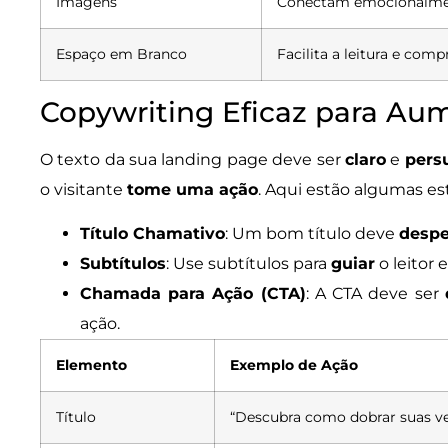
Imagens
Conectam emocionalme
Espaço em Branco
Facilita a leitura e com
Copywriting Eficaz para Au
O texto da sua landing page deve ser
claro
e
pers
o visitante
tome uma ação
. Aqui estão algumas est
Título Chamativo
: Um bom título deve
despe
Subtítulos
: Use subtítulos para
guiar
o leitor 
Chamada para Ação (CTA)
: A CTA deve ser
ação.
Elemento
Exemplo de Ação
Título
“Descubra como dobrar suas ve