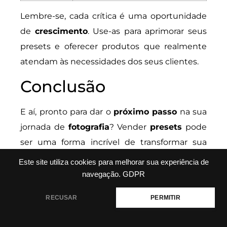
Lembre-se, cada crítica é uma oportunidade
de
crescimento
. Use-as para aprimorar seus
presets e oferecer produtos que realmente
atendam às necessidades dos seus clientes.
Conclusão
E aí, pronto para dar o
próximo passo
na sua
jornada de
fotografia
? Vender
presets
pode
ser uma forma incrível de transformar sua
paixão em um
negócio lucrativo
. Ao seguir as
Este site utiliza cookies para melhorar sua experiência de
dicas que discutimos, você poderá
engajar
navegação.
GDPR
seu público e
aumentar suas vendas
.
RECUSAR
PERMITIR
Lembre-se, o
sucesso
não vem da noite para
o dia, mas com dedicação e criatividade, você