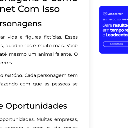
rnet Com Isso
ersonagens
 vida a figuras fictícias. Esses
s, quadrinhos e muito mais. Você
u até mesmo um animal falante. O
antes
.
 história
. Cada personagem tem
s, fazendo com que as pessoas se
e Oportunidades
portunidades. Muitas empresas,
ão sempre à procura de novos