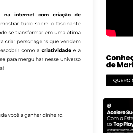
setas
 na internet com criação de
para
 mostrar tudo sobre o fascinante
cima
ode se transformar em uma ótima
ou
ara criar personagens que vendem
para
descobrir como a
criatividade
e a
baixo
Conheç
e-se para mergulhar nesse universo
para
de Mark
a!
aumentar
ou
QUERO 
diminuir
o
volume.
uda você a ganhar dinheiro.