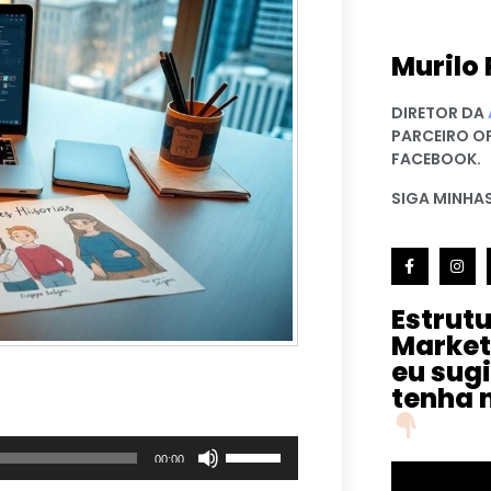
Murilo 
DIRETOR DA
PARCEIRO O
FACEBOOK.
SIGA MINHAS
Estrut
Market
eu sug
tenha 
Use
00:00
as