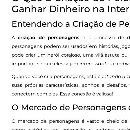
Ganhar Dinheiro na Inte
Entendendo a Criação de P
A
criação de personagens
é o processo de dar
personagens podem ser usados em histórias, jogo
pode criar um herói corajoso, uma vilã astuta o
importante é que eles sejam
interessantes
e
cativ
Quando você cria personagens, está
contando uma
suas próprias características, sonhos e desafio
conectem com eles. Essa conexão é valiosa!
O Mercado de Personagens 
O mercado de personagens é vasto e cheio de o
como estúdios de animação e editoras, est