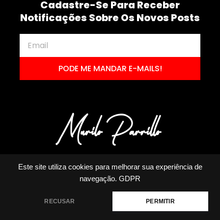
Cadastre-Se Para Receber
Notificações Sobre Os Novos Posts
PODE ME MANDAR E-MAILS!
Este site utiliza cookies para melhorar sua experiência de
navegação.
GDPR
RECUSAR
PERMITIR
MURILO PARRILLO RODRIGUES ME | CNPJ: 23.191.829/0001-14 | TODOS OS
DIREITOS RESERVADOS 2020