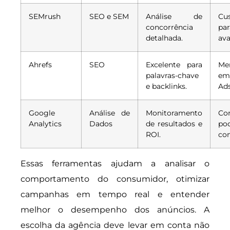
SEMrush
SEO e SEM
Análise de
Cu
concorrência
pa
detalhada.
av
Ahrefs
SEO
Excelente para
Me
palavras-chave
e
e backlinks.
Ads
Google
Análise de
Monitoramento
Co
Analytics
Dados
de resultados e
p
ROI.
co
Essas ferramentas ajudam a analisar o
comportamento do consumidor, otimizar
campanhas em tempo real e entender
melhor o desempenho dos anúncios. A
escolha da agência deve levar em conta não