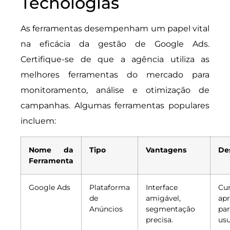
Tecnologias
As ferramentas desempenham um papel vital
na eficácia da gestão de Google Ads.
Certifique-se de que a agência utiliza as
melhores ferramentas do mercado para
monitoramento, análise e otimização de
campanhas. Algumas ferramentas populares
incluem:
Nome da
Tipo
Vantagens
De
Ferramenta
Google Ads
Plataforma
Interface
C
de
amigável,
ap
Anúncios
segmentação
pa
precisa.
usu