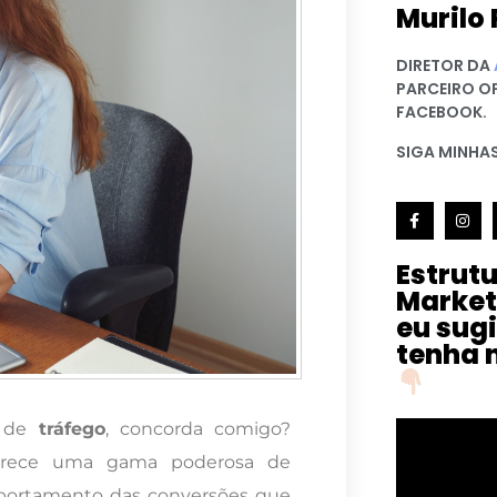
Murilo 
DIRETOR DA
PARCEIRO O
FACEBOOK.
SIGA MINHAS
Estrut
Market
eu sug
tenha 
s de
tráfego
, concorda comigo?
rece uma gama poderosa de
mportamento das conversões que