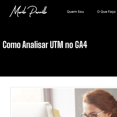
Quem Sou
O Que Faço
Como Analisar UTM no GA4