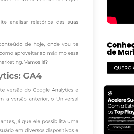
te analisar relatórios das suas
Conheç
 conteúdo de hoje, onde vou te
de Mark
e como aproveitar ao máximo essa
marketing. Vamos lá?
QUERO 
ytics: GA4
te versão do Google Analytics e
a versão anterior, o Universal
antes, já que ele possibilita uma
ário em diversos dispositivos e