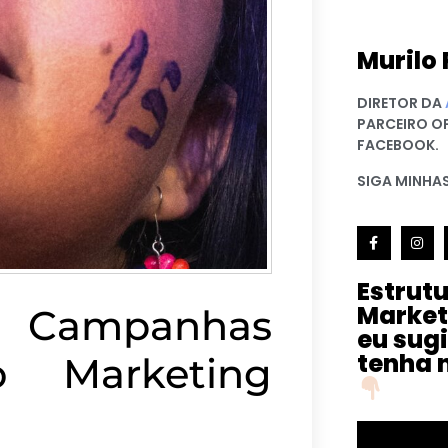
Murilo 
DIRETOR DA
PARCEIRO O
FACEBOOK.
SIGA MINHAS
Estrut
Market
 Campanhas
eu sug
tenha 
o Marketing