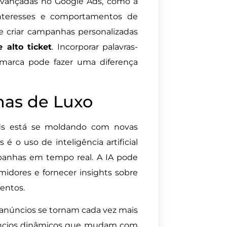
 avançadas no Google Ads, como a
 interesses e comportamentos de
e criar campanhas personalizadas
 alto ticket
. Incorporar palavras-
marca pode fazer uma diferença
as de Luxo
ds está se moldando com novas
 o uso de inteligência artificial
panhas em tempo real. A IA pode
idores e fornecer insights sobre
entos.
 anúncios se tornam cada vez mais
anúncios dinâmicos que mudam com