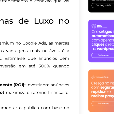
 pertencimento e conexão que vai
has de Luxo no
remium no Google Ads, as marcas
as vantagens mais notáveis é a
ão. Estima-se que anúncios bem
onversão em até 300% quando
mento (ROI):
Investir em anúncios
et
maximiza o retorno financeiro,
gmentar o público com base no