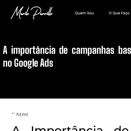
Quem Sou
O Que Faço
A importância de campanhas ba
no Google Ads
“`html
A Importância d