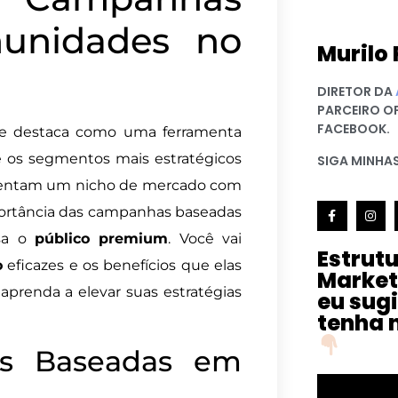
unidades no
Murilo 
DIRETOR DA
PARCEIRO O
FACEBOOK.
se destaca como uma ferramenta
re os segmentos mais estratégicos
SIGA MINHAS
sentam um nicho de mercado com
mportância das campanhas baseadas
isa o
público premium
. Você vai
Estrut
o
eficazes e os benefícios que elas
Market
aprenda a elevar suas estratégias
eu sug
tenha 
s Baseadas em